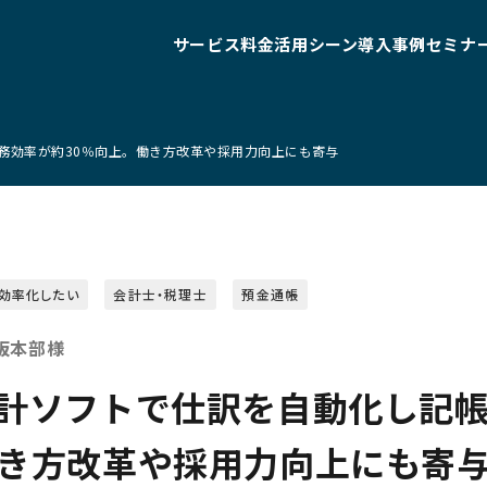
サービス
料金
活用シーン
導入事例
セミナ
務効率が約30％向上。働き方改革や採用力向上にも寄与
効率化したい
会計士・税理士
預金通帳
阪本部様
会計ソフトで仕訳を自動化し記
働き方改革や採用力向上にも寄