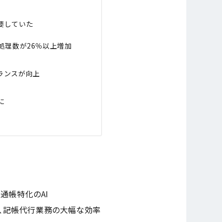
要していた
処理数が26％以上増加
ランスが向上
に
る通帳特化のAI
）を活用し、記帳代行業務の大幅な効率