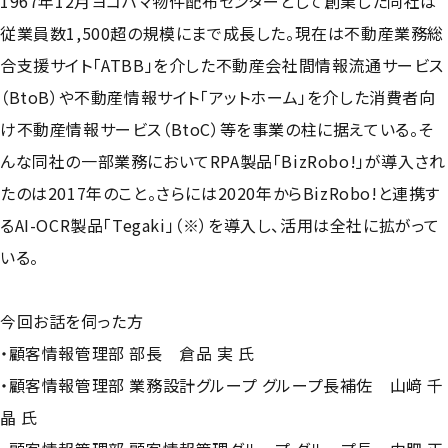
1967年12月ヨコハマ物件配布センターとして創業した同社は
従業員数1,500超の規模にまで成長した。現在は不動産業務総
合支援サイト「ATBB」を介した不動産会社間情報流通サービス
（BtoB）や不動産情報サイト「アットホーム」を介した消費者向
け不動産情報サービス（BtoC）等を事業の柱に据えている。そ
んな同社の一部業務においてRPA製品「BizRobo!」が導入され
たのは2017年のこと。さらには2020年からBizRobo!と連携す
るAI-OCR製品「Tegaki」（※）を導入し、活用は全社に拡がって
いる。
今回お話を伺った方
・顧客情報管理部 部長 倉品 実 氏
・顧客情報管理部 業務設計グループ グループ長補佐 山﨑 千
晶 氏