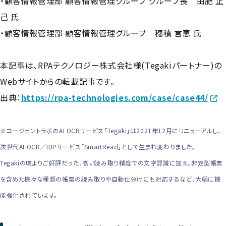
・顧客情報管理部 顧客情報管理グループ グループ長 由肥 正
己 氏
・顧客情報管理部 顧客情報管理グループ 穗積 言恵 氏
本記事は、RPAテクノロジー株式会社様(Tegakiパートナー)の
Webサイトからの転載記事です。
出典：
https://rpa-technologies.com/case/case44/
※コージェントラボのAI OCRサービス「Tegaki」は2021年12月にリニューアルし、
次世代AI OCR／IDPサービス「SmartRead」として生まれ変わりました。
Tegakiの頃よりご好評だった、高い読み取り精度での文字認識に加え、非定型帳票
を含めた様々な種類の帳票の読み取りや自動仕分けにも対応するなど、大幅に機
能強化されています。