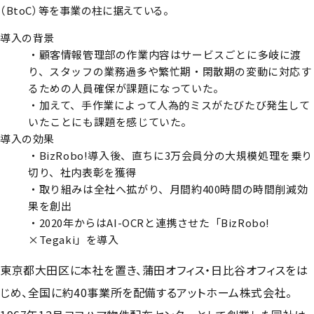
（BtoC）等を事業の柱に据えている。
導入の背景
・顧客情報管理部の作業内容はサービスごとに多岐に渡
り、スタッフの業務過多や繁忙期・閑散期の変動に対応す
るための人員確保が課題になっていた。
・加えて、手作業によって人為的ミスがたびたび発生して
いたことにも課題を感じていた。
導入の効果
・BizRobo!導入後、直ちに3万会員分の大規模処理を乗り
切り、社内表彰を獲得
・取り組みは全社へ拡がり、月間約400時間の時間削減効
果を創出
・2020年からはAI-OCRと連携させた「BizRobo!
×Tegaki」を導入
東京都大田区に本社を置き、蒲田オフィス・日比谷オフィスをは
じめ、全国に約40事業所を配備するアットホーム株式会社。