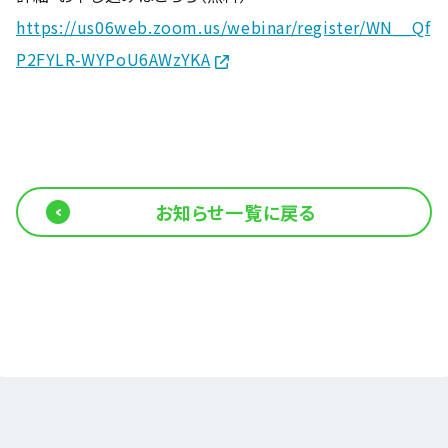
https://us06web.zoom.us/webinar/register/WN__Qf
P2FYLR-WYPoU6AWzYKA
お知らせ一覧に戻る