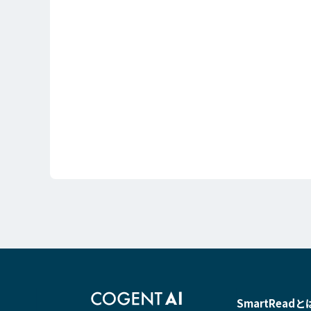
SmartReadと