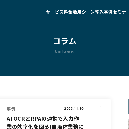
サービス
料金
活用シーン
導入事例
セミナ
コラム
Column
事例
2023.11.30
AI OCRとRPAの連携で入力作
業の効率化を図る!自治体業務に