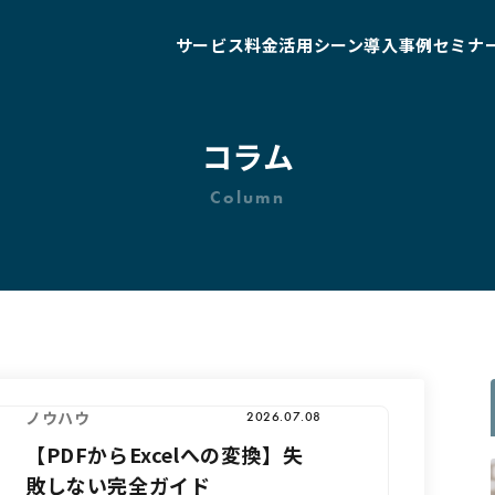
サービス
料金
活用シーン
導入事例
セミナ
コラム
Column
ノウハウ
2026.07.08
【PDFからExcelへの変換】失
敗しない完全ガイド