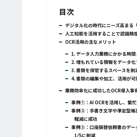
目次
デジタル化の時代にニーズ高まる「
人工知能を活用することで認識精度が
OCR活用の主なメリット
1. データ入力業務にかかる
2. 埋もれている情報をデータ
3. 書類を保管するスペースを
4. 書類の編集や加工、活用が可
業務効率化に成功したOCR導入事
事例①：AI OCRを活用し、
事例②：手書き文字や準定型帳
軽減に成功
事例③：口座振替依頼書のデー
1/5に削減