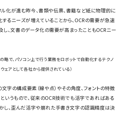
タル化が進む昨今、書類や伝票、書籍など紙に物理的に
するニーズが増えていることから、OCRの需要が急速
普及し、文書のデータ化の需要が高まったこともOCRニー
omationの略で、パソコン上で行う業務をロボットで自動化するテクノ
トウェアとして各社から提供されている）
の文字の構成要素（線や点）やその角度、フォントの特徴
というもので、従来のOCR技術でも活字であればある
しかし、歪んだ活字や崩れた手書き文字の認識精度は決