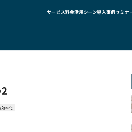
サービス
料金
活用シーン
導入事例
セミナ
2
務効率化